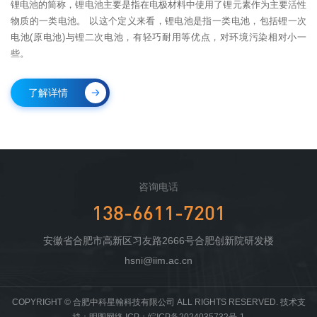
锂电池的简称，锂电池主要是指在电极材料中使用了锂元素作为主要活性
物质的一类电池。 以这个定义来看，锂电池是指一类电池，包括锂一次
电池(原电池)与锂二次电池，有轻巧耐用等优点，对环境污染相对小一
些。
了解详情
咨询电话
138-6611-7201
安徽省合肥市高新区习友路2666号合肥创新院研发楼
hsni@iim.ac.cn
COPYRIGHT © 合肥中科星翰科技有限公司 ALL RIGHTS RESERVED. 技术支
持：
明图网络
ICP：
皖ICP备2024035732号-1