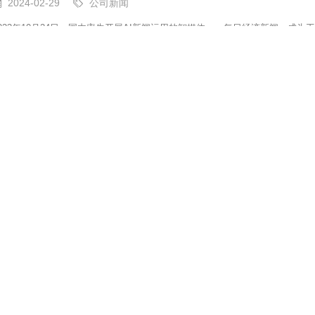
2024-02-29
公司新闻
2023年10月24日，国内率先开展AI新闻运用的智媒体——每日经济新闻，成
年来，每日经济新闻旗下每经科技通过自主研发，陆续推出“雨燕智宣——AI短视频自
库”等AI功能，在加速每经视频转型
查看详情
人形机器人催化频出！AI核心终端商业化再提速
2024-02-29
公司新闻
最近大家可能看到在网络上流传着一个段子“我觉得AI的方向搞错了。我们希望
写诗和画画了，我们人类还在扫地、洗碗“。虽是段子，其内容值得深思。自202
力和中游大模型的亮眼资本市场表现，但这一切终究
查看详情