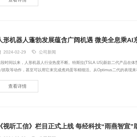
人形机器人蓬勃发展蕴含广阔机遇 微美全息乘AI
2024-02-29
公司新闻
近段时间以来，人形机器人行业热度不断。特斯拉(TSLA.US)新款二代产品
走/抓取等动作，甚至可以用它来完成煮鸡蛋等精细活。从Optimus二代的表
器人研发成果喜人，再度成为了全球热点话题，吸
查看详情
《视听工信》栏目正式上线 每经科技“雨燕智宣